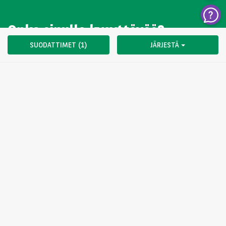
Onko sinulla kysyttävää?
SUODATTIMET (1)
JÄRJESTÄ
Olemme auki maanantaista perjantaihin 08:00-17:00
OTA MEIHIN YHTEYTTÄ
Valitse toinen maa
For the many journeys in life
Arval.fi
Tietosuojailmoitus
Evästeet
Compliance