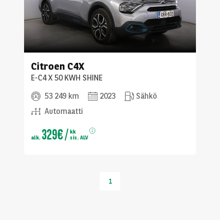
Citroen
C4X
E-C4 X 50 KWH SHINE
53 249 km
2023
Sähkö
Automaatti
329€
/
kk
alk.
sis. ALV
1