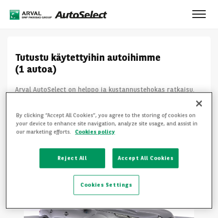
Toggl
navig
Tutustu käytettyihin autoihimme
(1 autoa)
Arval AutoSelect on helppo ja kustannustehokas ratkaisu.
Valitsemme asiakkaidemme käytöstä palautuneista
ajoneuvoista parhaassa kunnossa olevat
By clicking “Accept All Cookies”, you agree to the storing of cookies on
jälleenvuokrattaviksi. Näin voimme tarjota uuden auton ...
your device to enhance site navigation, analyze site usage, and assist in
our marketing efforts.
Cookies policy
KATSO LISÄÄ
Reject All
Accept All Cookies
Cookies Settings