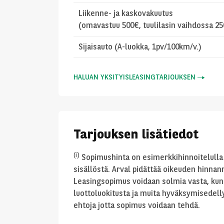
Liikenne- ja kaskovakuutus
(omavastuu 500€, tuulilasin vaihdossa 2
Sijaisauto (A-luokka, 1pv/100km/v.)
HALUAN YKSITYISLEASINGTARJOUKSEN
Tarjouksen lisätiedot
(i)
Sopimushinta on esimerkkihinnoitelulla 
sisällöstä. Arval pidättää oikeuden hinnanm
Leasingsopimus voidaan solmia vasta, kun
luottoluokitusta ja muita hyväksymisedelly
ehtoja jotta sopimus voidaan tehdä.