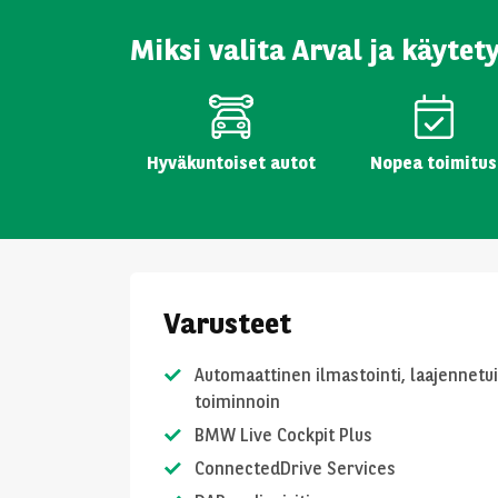
Miksi valita Arval ja käytet
Hyväkuntoiset autot
Nopea toimitus
Varusteet
Automaattinen ilmastointi, laajennetu
toiminnoin
BMW Live Cockpit Plus
ConnectedDrive Services