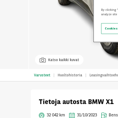
By clicking 
analyze site
Cookies
Katso kaikki kuvat
Varusteet
Huoltohistoria
Leasingvaihtoeh
Tietoja autosta BMW X1
32 042 km
31/10/2023
Bensi