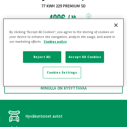
77 KWH 229 PREMIUM 5D
499€
kk
alk.
sis. ALV
By clicking “Accept All Cookies”, you agree to the storing of cookies on
Toimitus mahdollinen koko Suomen alueelle
your device to enhance site navigation, analyze site usage, and assist in
our marketing efforts.
Cookies policy
Soita ja kysy lisää 09 8254 1220
Katso kaikki
Reject All
Accept All Cookies
kuvat
HALUAN YKSITYISLEASINGTARJOUKSEN
Cookies Settings
HALUAN YRITYSLEASINGTARJOUKSEN
MINULLA ON KYSYTTÄVÄÄ
Hyväkuntoiset autot