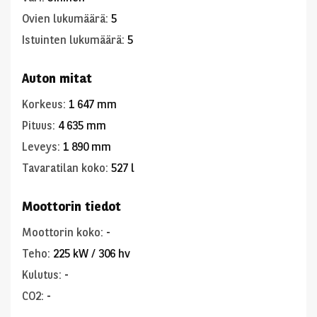
Ovien lukumäärä
:
5
Istuinten lukumäärä
:
5
Auton mitat
Korkeus
:
1 647 mm
Pituus
:
4 635 mm
Leveys
:
1 890 mm
Tavaratilan koko
:
527 l
Moottorin tiedot
Moottorin koko
:
-
Teho
:
225 kW / 306 hv
Kulutus
:
-
CO2
:
-