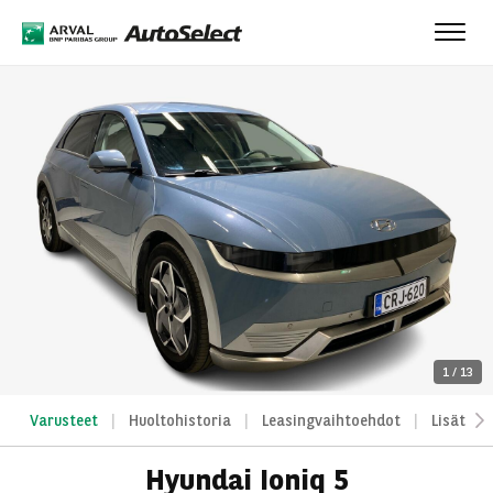
Toggl
navig
1
/
13
Varusteet
Huoltohistoria
Leasingvaihtoehdot
Lisätied
Hyundai Ioniq 5