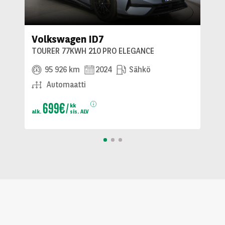
Volkswagen ID7
TOURER 77KWH 210 PRO ELEGANCE
95 926 km
2024
Sähkö
Automaatti
699€
kk
alk.
sis. ALV