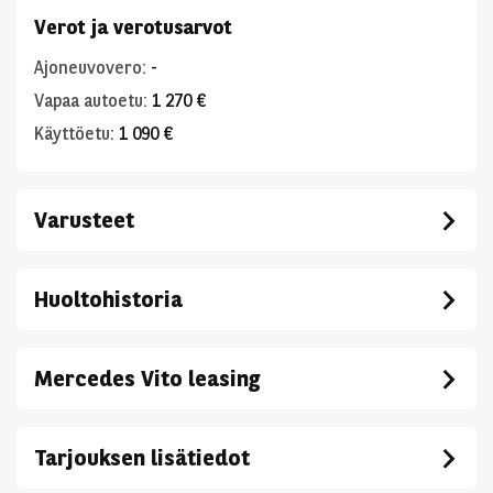
Verot ja verotusarvot
Ajoneuvovero
:
-
Vapaa autoetu
:
1 270 €
Käyttöetu
:
1 090 €
Varusteet
Huoltohistoria
Mercedes Vito leasing
Tarjouksen lisätiedot