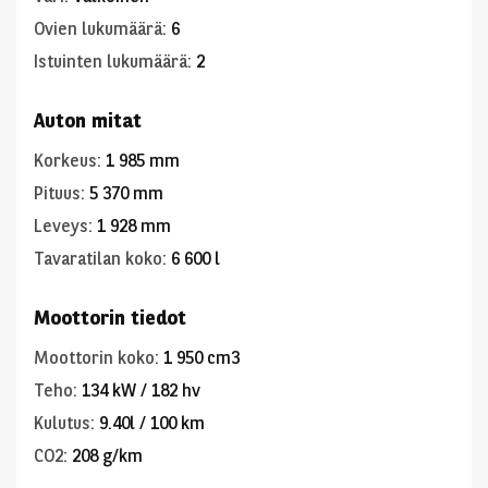
Ovien lukumäärä
:
6
Istuinten lukumäärä
:
2
Auton mitat
Korkeus
:
1 985 mm
Pituus
:
5 370 mm
Leveys
:
1 928 mm
Tavaratilan koko
:
6 600 l
Moottorin tiedot
Moottorin koko
:
1 950 cm3
Teho
:
134 kW / 182 hv
Kulutus
:
9.40l / 100 km
CO2
:
208 g/km