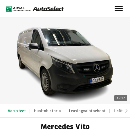
Toggl
navig
1
/
17
Varusteet
Huoltohistoria
Leasingvaihtoehdot
Lisätied
Mercedes Vito