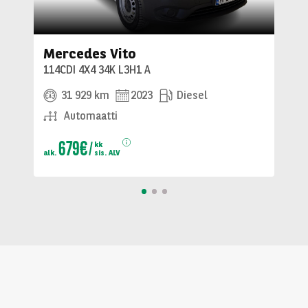
Mercedes Vito
114CDI 4X4 34K L3H1 A
31 929 km
2023
Diesel
Automaatti
679€
kk
alk.
sis. ALV