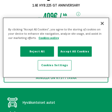
1.6E HYB.225 GT ANNIVERSARY
409€
kk
alk.
sis. ALV
By clicking “Accept All Cookies”, you agree to the storing of cookies on
Toimitus mahdollinen koko Suomen alueelle
your device to enhance site navigation, analyze site usage, and assist in
our marketing efforts.
Cookies policy
Soita ja kysy lisää 09 8254 1220
Katso kaikki
Reject All
Accept All Cookies
kuvat
HALUAN YKSITYISLEASINGTARJOUKSEN
Cookies Settings
HALUAN YRITYSLEASINGTARJOUKSEN
MINULLA ON KYSYTTÄVÄÄ
Hyväkuntoiset autot