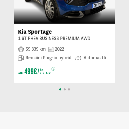
Kia Sportage
1.6T PHEV BUSINESS PREMIUM AWD
59 339 km
2022
Bensiini Plug-in hybridi
Automaatti
499€
kk
alk.
sis. ALV