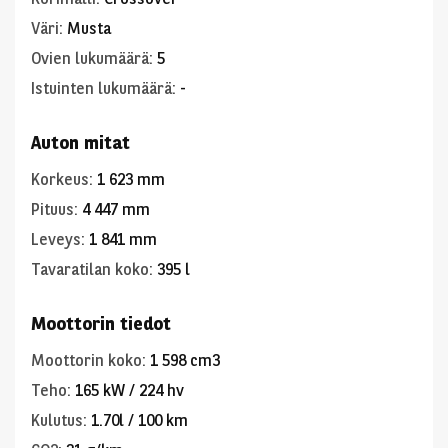
Väri
:
Musta
Ovien lukumäärä
:
5
Istuinten lukumäärä
:
-
Auton mitat
Korkeus
:
1 623 mm
Pituus
:
4 447 mm
Leveys
:
1 841 mm
Tavaratilan koko
:
395 l
Moottorin tiedot
Moottorin koko
:
1 598 cm3
Teho
:
165 kW / 224 hv
Kulutus
:
1.70l / 100 km