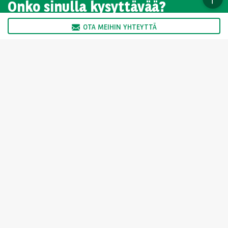
Onko sinulla kysyttävää?
OTA MEIHIN YHTEYTTÄ
Olemme auki maanantaista perjantaihin 08:00-17:00
OTA MEIHIN YHTEYTTÄ
Valitse toinen maa
For the many journeys in life
Arval.fi
Tietosuojailmoitus
Evästeet
Compliance
Reklamaatiot
Henkilötietojen suojelu
Yksityisleasingin käyttö- ja sopimusehdot
Sivukartta