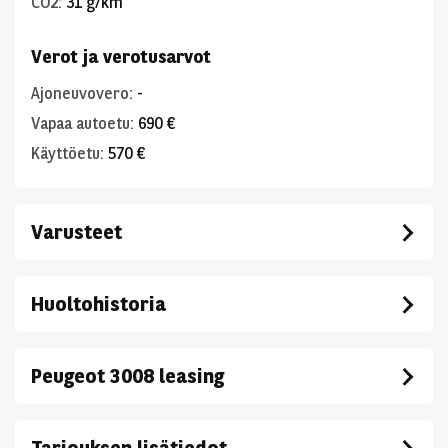
CO2
:
31 g/km
Verot ja verotusarvot
Ajoneuvovero
:
-
Vapaa autoetu
:
690 €
Käyttöetu
:
570 €
Varusteet
Huoltohistoria
Peugeot 3008 leasing
Tarjouksen lisätiedot