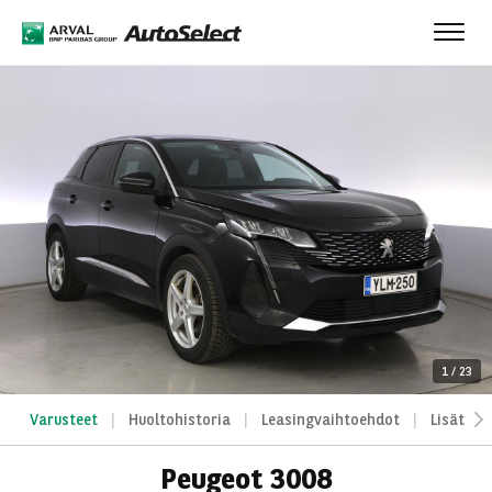
Toggl
navig
1
/
23
Varusteet
Huoltohistoria
Leasingvaihtoehdot
Lisätied
Peugeot 3008