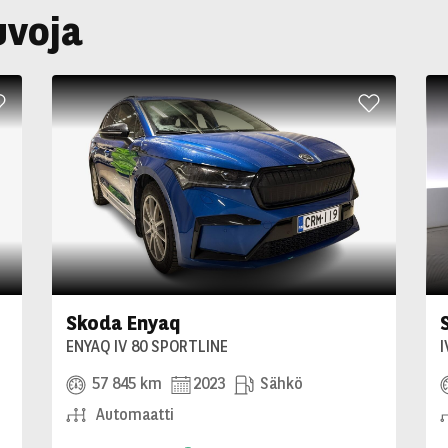
uvoja
Skoda Enyaq
ENYAQ IV 80 SPORTLINE
I
57 845 km
2023
Sähkö
Automaatti