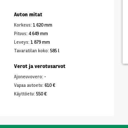
Auton mitat
Korkeus
:
1 620 mm
Pituus
:
4 649 mm
Leveys
:
1 879 mm
Tavaratilan koko
:
585 l
Verot ja verotusarvot
Ajoneuvovero
:
-
Vapaa autoetu
:
610 €
Käyttöetu
:
550 €