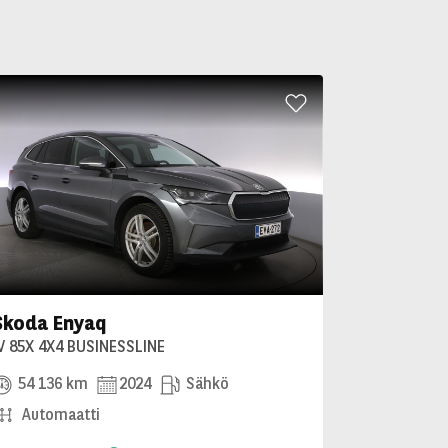
Skoda Enyaq
V 85X 4X4 BUSINESSLINE
54 136 km
2024
Sähkö
Automaatti