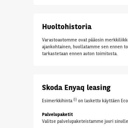
Huoltohistoria
Varastoautomme ovat pääosin merkkiliikkee
ajankohtainen, huollatamme sen ennen to
tarkastetaan ennen auton toimitusta.
Skoda Enyaq leasing
(i)
Esimerkkihinta
on laskettu käyttäen Econ
Palvelupaketit
Valitse palvelupaketeistamme juuri sinulle