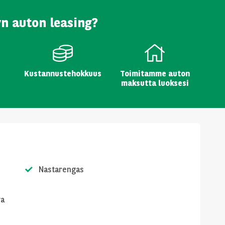
yn auton leasing?
Kustannustehokkuus
Toimitamme auton
maksutta luoksesi
Nastarengas
va