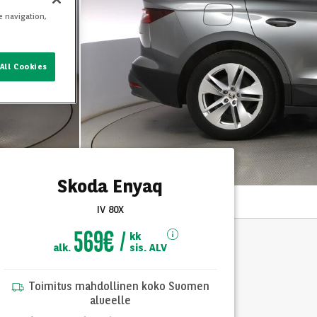
e navigation,
All Cookies
Skoda Enyaq
IV 80X
569€
kk
alk.
sis. ALV
Toimitus mahdollinen koko Suomen
alueelle