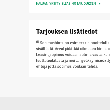
HALUAN YKSITYISLEASINGTARJOUKSEN
Tarjouksen lisätiedot
(i)
Sopimushinta on esimerkkihinnoitelulla 
sisällöstä. Arval pidättää oikeuden hinnanm
Leasingsopimus voidaan solmia vasta, kun
luottoluokitusta ja muita hyväksymisedelly
ehtoja jotta sopimus voidaan tehdä.