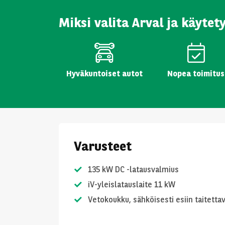
Miksi valita Arval ja käytet
Hyväkuntoiset autot
Nopea toimitus
Varusteet
135 kW DC -latausvalmius
iV-yleislatauslaite 11 kW
Vetokoukku, sähköisesti esiin taitetta