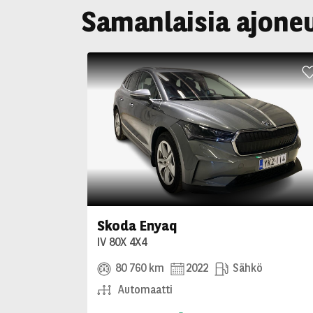
Samanlaisia ajone
Skoda Enyaq
IV 80X 4X4
80 760 km
2022
Sähkö
Automaatti