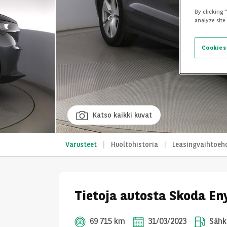
By clicking 
analyze site
Cookies
Katso kaikki kuvat
Varusteet
Huoltohistoria
Leasingvaihtoeh
Tietoja autosta Skoda En
69 715 km
31/03/2023
Sähk