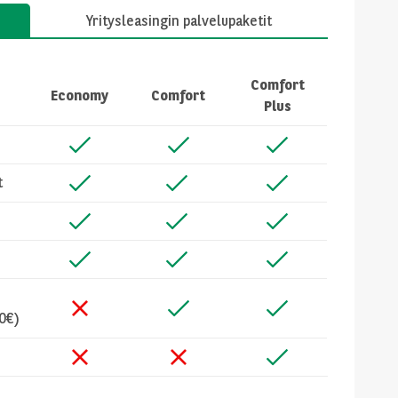
Yritysleasingin palvelupaketit
Comfort
Economy
Comfort
Plus
t
50€)