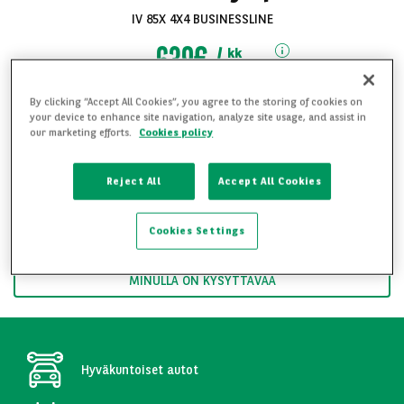
IV 85X 4X4 BUSINESSLINE
639€
kk
alk.
sis. ALV
By clicking “Accept All Cookies”, you agree to the storing of cookies on
Toimitus mahdollinen koko Suomen alueelle
your device to enhance site navigation, analyze site usage, and assist in
our marketing efforts.
Cookies policy
Soita ja kysy lisää 09 8254 1220
Katso kaikki
Reject All
Accept All Cookies
kuvat
HALUAN YKSITYISLEASINGTARJOUKSEN
Cookies Settings
HALUAN YRITYSLEASINGTARJOUKSEN
MINULLA ON KYSYTTÄVÄÄ
Hyväkuntoiset autot