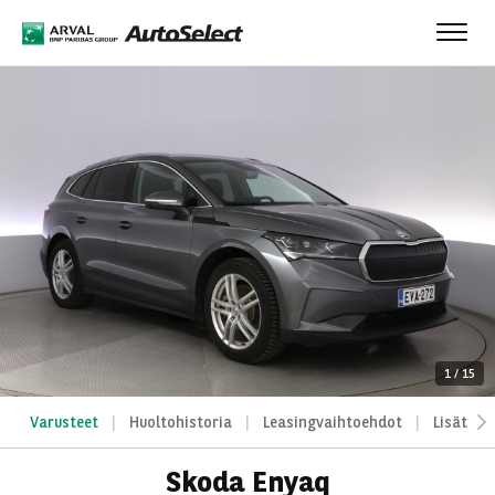
Toggl
navig
1
/
15
Varusteet
Huoltohistoria
Leasingvaihtoehdot
Lisätied
Skoda Enyaq