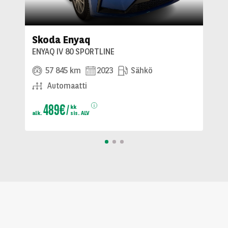
Skoda Enyaq
ENYAQ IV 80 SPORTLINE
57 845 km
2023
Sähkö
Automaatti
489€
kk
alk.
sis. ALV