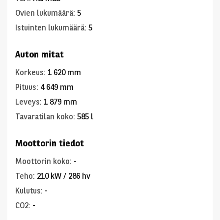
Ovien lukumäärä
:
5
Istuinten lukumäärä
:
5
Auton mitat
Korkeus
:
1 620 mm
Pituus
:
4 649 mm
Leveys
:
1 879 mm
Tavaratilan koko
:
585 l
Moottorin tiedot
Moottorin koko
:
-
Teho
:
210 kW / 286 hv
Kulutus
:
-
CO2
:
-