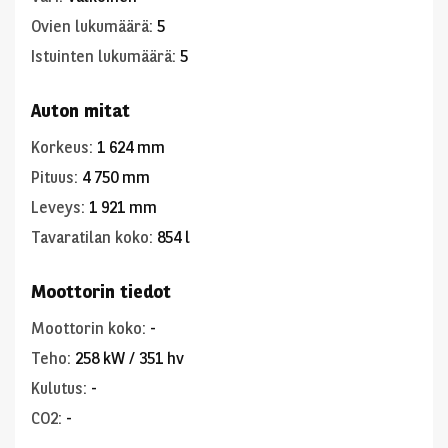
Ovien lukumäärä
:
5
Istuinten lukumäärä
:
5
Auton mitat
Korkeus
:
1 624 mm
Pituus
:
4 750 mm
Leveys
:
1 921 mm
Tavaratilan koko
:
854 l
Moottorin tiedot
Moottorin koko
:
-
Teho
:
258 kW / 351 hv
Kulutus
:
-
CO2
:
-