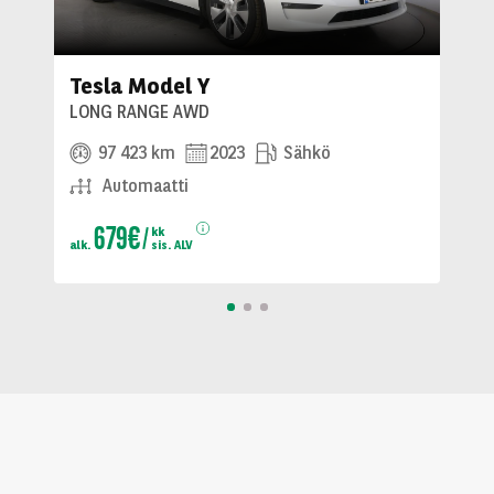
Tesla Model Y
LONG RANGE AWD
97 423 km
2023
Sähkö
Automaatti
679€
kk
alk.
sis. ALV