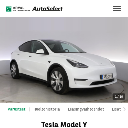
Toggl
navig
1
/
19
Varusteet
Huoltohistoria
Leasingvaihtoehdot
Lisätied
Tesla Model Y