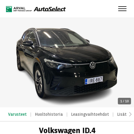
Toggl
navig
1
/
10
Varusteet
Huoltohistoria
Leasingvaihtoehdot
Lisätied
Volkswagen ID.4