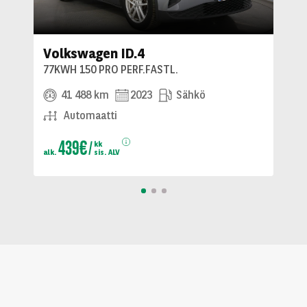
Volkswagen ID.4
77KWH 150 PRO PERF.FASTL.
41 488 km
2023
Sähkö
Automaatti
439€
kk
alk.
sis. ALV