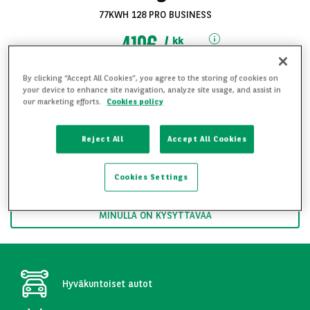
77KWH 128 PRO BUSINESS
419€
kk
alk.
sis. ALV
By clicking “Accept All Cookies”, you agree to the storing of cookies on
Toimitus mahdollinen koko Suomen alueelle
your device to enhance site navigation, analyze site usage, and assist in
our marketing efforts.
Cookies policy
Soita ja kysy lisää 09 8254 1220
Katso kaikki
Reject All
Accept All Cookies
kuvat
HALUAN YKSITYISLEASINGTARJOUKSEN
Cookies Settings
HALUAN YRITYSLEASINGTARJOUKSEN
MINULLA ON KYSYTTÄVÄÄ
Hyväkuntoiset autot