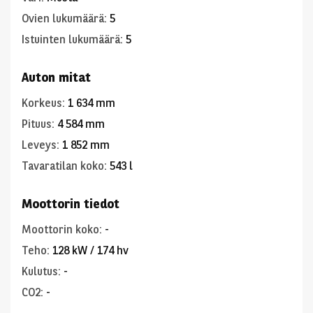
Ovien lukumäärä
:
5
Istuinten lukumäärä
:
5
Auton mitat
Korkeus
:
1 634 mm
Pituus
:
4 584 mm
Leveys
:
1 852 mm
Tavaratilan koko
:
543 l
Moottorin tiedot
Moottorin koko
:
-
Teho
:
128 kW / 174 hv
Kulutus
:
-
CO2
:
-