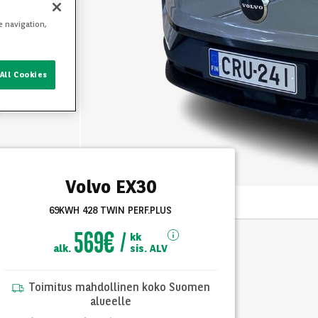
e navigation,
All Cookies
Volvo EX30
69KWH 428 TWIN PERF.PLUS
569€
kk
alk.
sis. ALV
Toimitus mahdollinen koko Suomen
alueelle