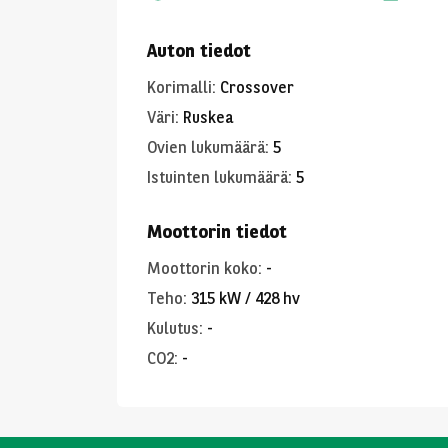
Auton tiedot
Korimalli
:
Crossover
Väri
:
Ruskea
Ovien lukumäärä
:
5
Istuinten lukumäärä
:
5
Moottorin tiedot
Moottorin koko
:
-
Teho
:
315 kW / 428 hv
Kulutus
:
-
CO2
:
-