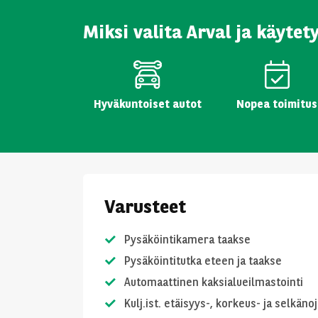
Miksi valita Arval ja käytet
Hyväkuntoiset autot
Nopea toimitus
Varusteet
Pysäköintikamera taakse
Pysäköintitutka eteen ja taakse
Automaattinen kaksialueilmastointi
Kulj.ist. etäisyys-, korkeus- ja selkäno