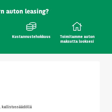
yn auton leasing?
Kustannustehokkuus
Toimitamme auton
maksutta luoksesi
j. kallistussäädöllä