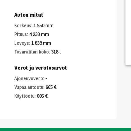
Auton mitat
Korkeus
:
1 550 mm
Pituus
:
4 233 mm
Leveys
:
1 838 mm
Tavaratilan koko
:
318 l
Verot ja verotusarvot
Ajoneuvovero
:
-
Vapaa autoetu
:
665 €
Käyttöetu
:
605 €