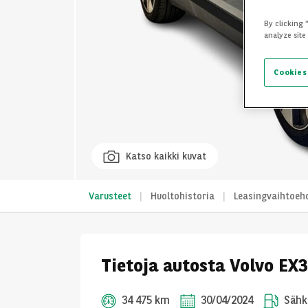
By clicking 
analyze site
Cookies
Katso kaikki kuvat
Varusteet
Huoltohistoria
Leasingvaihtoeh
Tietoja autosta Volvo EX
34 475 km
30/04/2024
Sähk