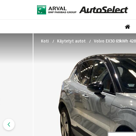
Koti
Käytetyt autot
Volvo EX30 69kWh 428 