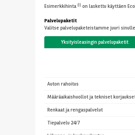
(i)
Esimerkkihinta
on laskettu käyttäen Econ
Palvelupaketit
Valitse palvelupaketeistamme juuri sinulle
Yksityisleasingin palvelupaketit
Auton rahoitus
Määräaikaishuollot ja tekniset korjaukse
Renkaat ja rengaspalvelut
Tiepalvelu 24/7