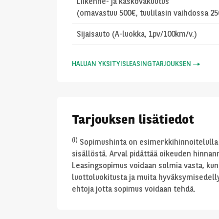
Liikenne- ja kaskovakuutus
(omavastuu 500€, tuulilasin vaihdossa 2
Sijaisauto (A-luokka, 1pv/100km/v.)
HALUAN YKSITYISLEASINGTARJOUKSEN
Tarjouksen lisätiedot
(i)
Sopimushinta on esimerkkihinnoitelulla 
sisällöstä. Arval pidättää oikeuden hinnanm
Leasingsopimus voidaan solmia vasta, kun
luottoluokitusta ja muita hyväksymisedelly
ehtoja jotta sopimus voidaan tehdä.