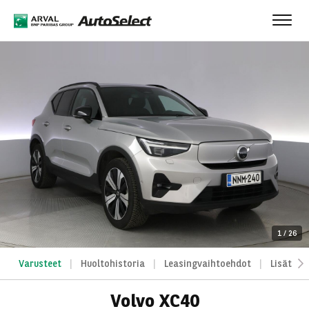
Toggl
navig
1
/
26
Varusteet
Huoltohistoria
Leasingvaihtoehdot
Lisätied
Volvo XC40