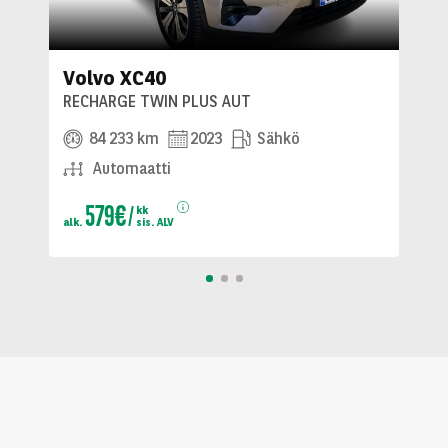
Volvo XC40
RECHARGE TWIN PLUS AUT
84 233 km
2023
Sähkö
Automaatti
579€
kk
alk.
sis. ALV