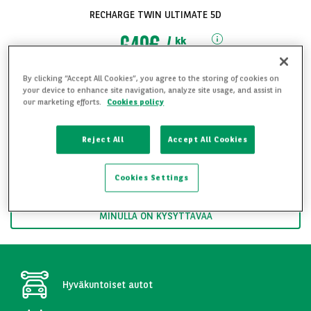
RECHARGE TWIN ULTIMATE 5D
649€
kk
alk.
sis. ALV
By clicking “Accept All Cookies”, you agree to the storing of cookies on
Toimitus mahdollinen koko Suomen alueelle
your device to enhance site navigation, analyze site usage, and assist in
our marketing efforts.
Cookies policy
Soita ja kysy lisää 09 8254 1220
Katso kaikki
Reject All
Accept All Cookies
kuvat
HALUAN YKSITYISLEASINGTARJOUKSEN
Cookies Settings
HALUAN YRITYSLEASINGTARJOUKSEN
MINULLA ON KYSYTTÄVÄÄ
Hyväkuntoiset autot