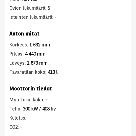
Ovien lukumäärä
:
5
Istuinten lukumäärä
:
-
Auton mitat
Korkeus
:
1 632 mm
Pituus
:
4 440 mm
Leveys
:
1 873 mm
Tavaratilan koko
:
413 l
Moottorin tiedot
Moottorin koko
:
-
Teho
:
300 kW / 408 hv
Kulutus
:
-
CO2
:
-